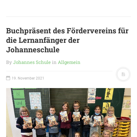
LEITBILD UNSERER
GRUNDSCHULE
SCHULPROGRAMM
Buchpräsent des Fördervereins für
OFFENE
die Lernanfänger der
GANZTAGSGRUNDSCHULE
Johanneschule
KONTAKT
OGGS DOWNLOADS
By
Johannes Schule
in
Allgemein
SCHULPFLEGSCHAFT
FÖRDERVEREIN
19. November 2021
KOOPERATIONEN
LINKS
DATENSCHUTZERKLÄRUNG
IMPRESSUM