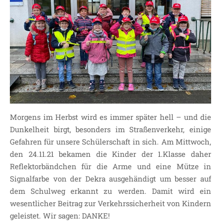
SDUI
TERMINE
ELTERNBETEILIGUNG-
UND MITWIRKUNG
DAS TEAM DER
JOHANNESSCHULE
KOLLEGIUM
OGGS
Morgens im Herbst wird es immer später hell – und die
SCHULSOZIALARBEIT
Dunkelheit birgt, besonders im Straßenverkehr, einige
BÜRO
Gefahren für unsere Schülerschaft in sich. Am Mittwoch,
KLASSEN
den 24.11.21 bekamen die Kinder der 1.Klasse daher
KLASSE 1 ESSER
Reflektorbändchen für die Arme und eine Mütze in
KLASSE 2 MÖLLMANN
Signalfarbe von der Dekra ausgehändigt um besser auf
dem Schulweg erkannt zu werden. Damit wird ein
KLASSE 3A LANGENEKE
wesentlicher Beitrag zur Verkehrssicherheit von Kindern
KLASSE 3B BUDEUS
geleistet. Wir sagen: DANKE!
KLASSE 4 DURRANT