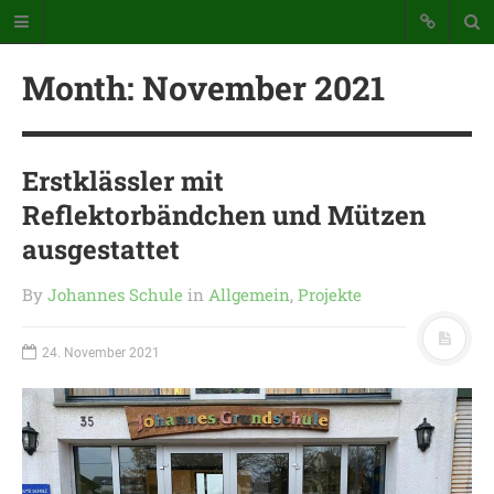
Month:
November 2021
Erstklässler mit
Reflektorbändchen und Mützen
Katholische Grundschule der
ausgestattet
Stadt Warstein
By
Johannes Schule
in
Allgemein
,
Projekte
Bunte Schule mit Takt und Schwung
24. November 2021
STARTSEITE
WICHTIGES AUS UNSERER
SCHULE
UNSER SCHULTAG
KONTAKT