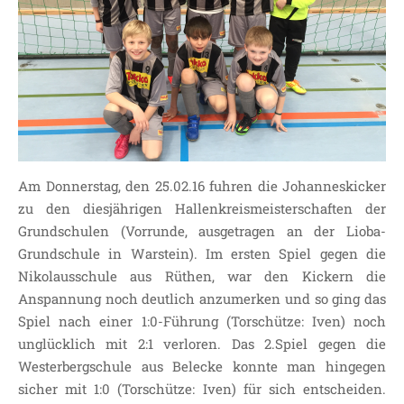
SDUI
TERMINE
ELTERNBETEILIGUNG-
UND MITWIRKUNG
DAS TEAM DER
JOHANNESSCHULE
KOLLEGIUM
Am Donnerstag, den 25.02.16 fuhren die Johanneskicker
OGGS
zu den diesjährigen Hallenkreismeisterschaften der
SCHULSOZIALARBEIT
Grundschulen (Vorrunde, ausgetragen an der Lioba-
BÜRO
Grundschule in Warstein). Im ersten Spiel gegen die
KLASSEN
Nikolausschule aus Rüthen, war den Kickern die
KLASSE 1 ESSER
Anspannung noch deutlich anzumerken und so ging das
Spiel nach einer 1:0-Führung (Torschütze: Iven) noch
KLASSE 2 MÖLLMANN
unglücklich mit 2:1 verloren. Das 2.Spiel gegen die
KLASSE 3A LANGENEKE
Westerbergschule aus Belecke konnte man hingegen
KLASSE 3B BUDEUS
sicher mit 1:0 (Torschütze: Iven) für sich entscheiden.
KLASSE 4 DURRANT