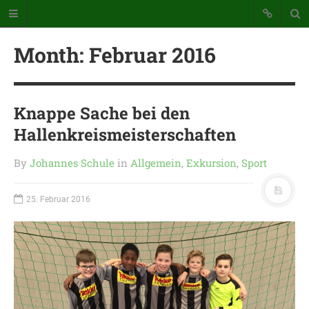
Month:
Februar 2016
Knappe Sache bei den
Hallenkreismeisterschaften
Katholische Grundschule der
Stadt Warstein
By
Johannes Schule
in
Allgemein
,
Exkursion
,
Sport
Bunte Schule mit Takt und Schwung
25. Februar 2016
STARTSEITE
WICHTIGES AUS UNSERER
SCHULE
UNSER SCHULTAG
KONTAKT