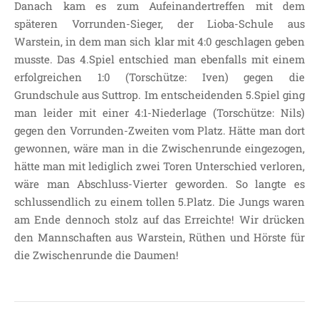
Danach kam es zum Aufeinandertreffen mit dem
LEITBILD UNSERER
späteren Vorrunden-Sieger, der Lioba-Schule aus
GRUNDSCHULE
Warstein, in dem man sich klar mit 4:0 geschlagen geben
SCHULPROGRAMM
musste. Das 4.Spiel entschied man ebenfalls mit einem
erfolgreichen 1:0 (Torschütze: Iven) gegen die
OFFENE
GANZTAGSGRUNDSCHULE
Grundschule aus Suttrop. Im entscheidenden 5.Spiel ging
man leider mit einer 4:1-Niederlage (Torschütze: Nils)
KONTAKT
gegen den Vorrunden-Zweiten vom Platz. Hätte man dort
OGGS DOWNLOADS
gewonnen, wäre man in die Zwischenrunde eingezogen,
SCHULPFLEGSCHAFT
hätte man mit lediglich zwei Toren Unterschied verloren,
FÖRDERVEREIN
wäre man Abschluss-Vierter geworden. So langte es
KOOPERATIONEN
schlussendlich zu einem tollen 5.Platz. Die Jungs waren
am Ende dennoch stolz auf das Erreichte! Wir drücken
LINKS
den Mannschaften aus Warstein, Rüthen und Hörste für
DATENSCHUTZERKLÄRUNG
die Zwischenrunde die Daumen!
IMPRESSUM