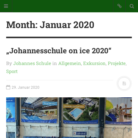
Month:
Januar 2020
„Johannesschule on ice 2020“
By
Johannes Schule
in
Allgemein
,
Exkursion
,
Projekte
,
Katholische Grundschule der
Stadt Warstein
Sport
Bunte Schule mit Takt und Schwung
29. Januar 2020
STARTSEITE
WICHTIGES AUS UNSERER
SCHULE
UNSER SCHULTAG
KONTAKT