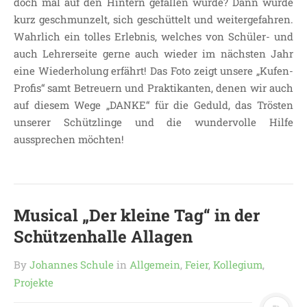
doch mal auf den Hintern gefallen wurde? Dann wurde
kurz geschmunzelt, sich geschüttelt und weitergefahren.
LEITBILD UNSERER
GRUNDSCHULE
Wahrlich ein tolles Erlebnis, welches von Schüler- und
auch Lehrerseite gerne auch wieder im nächsten Jahr
SCHULPROGRAMM
eine Wiederholung erfährt! Das Foto zeigt unsere „Kufen-
OFFENE
Profis“ samt Betreuern und Praktikanten, denen wir auch
GANZTAGSGRUNDSCHULE
auf diesem Wege „DANKE“ für die Geduld, das Trösten
KONTAKT
unserer Schützlinge und die wundervolle Hilfe
OGGS DOWNLOADS
aussprechen möchten!
SCHULPFLEGSCHAFT
FÖRDERVEREIN
KOOPERATIONEN
Musical „Der kleine Tag“ in der
LINKS
Schützenhalle Allagen
DATENSCHUTZERKLÄRUNG
IMPRESSUM
By
Johannes Schule
in
Allgemein
,
Feier
,
Kollegium
,
Projekte