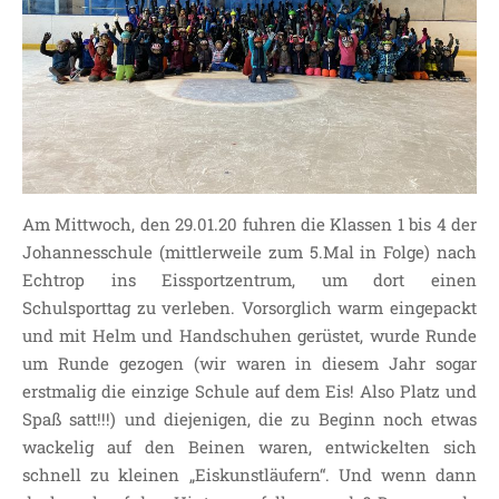
SDUI
TERMINE
ELTERNBETEILIGUNG-
UND MITWIRKUNG
DAS TEAM DER
JOHANNESSCHULE
KOLLEGIUM
Am Mittwoch, den 29.01.20 fuhren die Klassen 1 bis 4 der
OGGS
Johannesschule (mittlerweile zum 5.Mal in Folge) nach
SCHULSOZIALARBEIT
Echtrop ins Eissportzentrum, um dort einen
BÜRO
Schulsporttag zu verleben. Vorsorglich warm eingepackt
KLASSEN
und mit Helm und Handschuhen gerüstet, wurde Runde
um Runde gezogen (wir waren in diesem Jahr sogar
KLASSE 1 ESSER
erstmalig die einzige Schule auf dem Eis! Also Platz und
KLASSE 2 MÖLLMANN
Spaß satt!!!) und diejenigen, die zu Beginn noch etwas
KLASSE 3A LANGENEKE
wackelig auf den Beinen waren, entwickelten sich
KLASSE 3B BUDEUS
schnell zu kleinen „Eiskunstläufern“. Und wenn dann
KLASSE 4 DURRANT