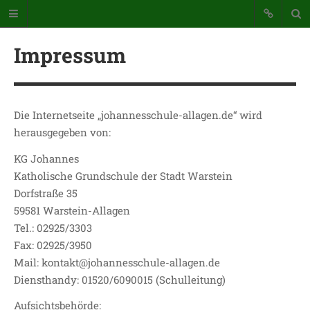
Impressum
Die Internetseite „johannesschule-allagen.de“ wird
herausgegeben von:
Katholische Grundschule der
KG Johannes
Stadt Warstein
Katholische Grundschule der Stadt Warstein
Bunte Schule mit Takt und Schwung
Dorfstraße 35
59581 Warstein-Allagen
STARTSEITE
Tel.: 02925/3303
Fax: 02925/3950
WICHTIGES AUS UNSERER
SCHULE
Mail: kontakt@johannesschule-allagen.de
Diensthandy: 01520/6090015 (Schulleitung)
UNSER SCHULTAG
KONTAKT
Aufsichtsbehörde: