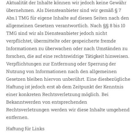
Aktualität der Inhalte können wir jedoch keine Gewähr
LEITBILD UNSERER
übernehmen. Als Diensteanbieter sind wir gemäß § 7
GRUNDSCHULE
Abs.1 TMG für eigene Inhalte auf diesen Seiten nach den
SCHULPROGRAMM
allgemeinen Gesetzen verantwortlich. Nach §§ 8 bis 10
TMG sind wir als Diensteanbieter jedoch nicht
OFFENE
GANZTAGSGRUNDSCHULE
verpflichtet, übermittelte oder gespeicherte fremde
Informationen zu überwachen oder nach Umständen zu
KONTAKT
forschen, die auf eine rechtswidrige Tätigkeit hinweisen.
OGGS DOWNLOADS
Verpflichtungen zur Entfernung oder Sperrung der
SCHULPFLEGSCHAFT
Nutzung von Informationen nach den allgemeinen
FÖRDERVEREIN
Gesetzen bleiben hiervon unberührt. Eine diesbezügliche
KOOPERATIONEN
Haftung ist jedoch erst ab dem Zeitpunkt der Kenntnis
einer konkreten Rechtsverletzung möglich. Bei
LINKS
Bekanntwerden von entsprechenden
DATENSCHUTZERKLÄRUNG
Rechtsverletzungen werden wir diese Inhalte umgehend
IMPRESSUM
entfernen.
Haftung für Links