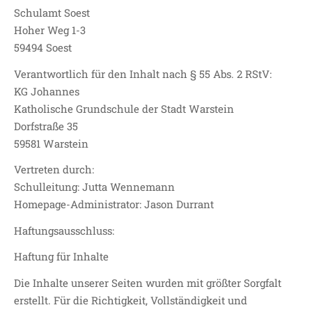
Schulamt Soest
SDUI
Hoher Weg 1-3
TERMINE
59494 Soest
ELTERNBETEILIGUNG-
UND MITWIRKUNG
Verantwortlich für den Inhalt nach § 55 Abs. 2 RStV:
DAS TEAM DER
KG Johannes
JOHANNESSCHULE
Katholische Grundschule der Stadt Warstein
KOLLEGIUM
Dorfstraße 35
59581 Warstein
OGGS
SCHULSOZIALARBEIT
Vertreten durch:
Schulleitung: Jutta Wennemann
BÜRO
Homepage-Administrator: Jason Durrant
KLASSEN
KLASSE 1 ESSER
Haftungsausschluss:
KLASSE 2 MÖLLMANN
Haftung für Inhalte
KLASSE 3A LANGENEKE
Die Inhalte unserer Seiten wurden mit größter Sorgfalt
KLASSE 3B BUDEUS
erstellt. Für die Richtigkeit, Vollständigkeit und
KLASSE 4 DURRANT