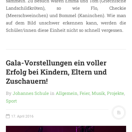
sammeln. Zu Besuch waren Emma und Tom (Griechische
Landschildkröten), so wie Flo, Checkie
LEITBILD UNSERER
(Meerschweinchen) und Bommel (Kaninchen). Wie man
GRUNDSCHULE
auf dem Bild unschwer erkennen kann, werden die
SCHULPROGRAMM
Schüler/innen diese Einheit nicht so schnell vergessen.
OFFENE
GANZTAGSGRUNDSCHULE
KONTAKT
OGGS DOWNLOADS
Gala-Vorstellungen ein voller
SCHULPFLEGSCHAFT
Erfolg bei Kindern, Eltern und
FÖRDERVEREIN
Zuschauern!
KOOPERATIONEN
LINKS
By
Johannes Schule
in
Allgemein
,
Feier
,
Musik
,
Projekte
,
Sport
DATENSCHUTZERKLÄRUNG
IMPRESSUM
17. April 2016