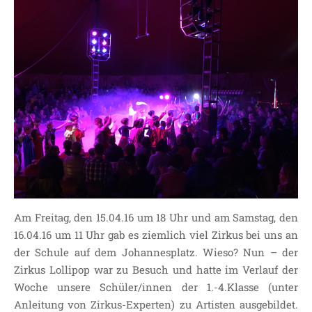
Am Freitag, den 15.04.16 um 18 Uhr und am Samstag, den
16.04.16 um 11 Uhr gab es ziemlich viel Zirkus bei uns an
der Schule auf dem Johannesplatz. Wieso? Nun – der
Zirkus Lollipop war zu Besuch und hatte im Verlauf der
Woche unsere Schüler/innen der 1.-4.Klasse (unter
Anleitung von Zirkus-Experten) zu Artisten ausgebildet.