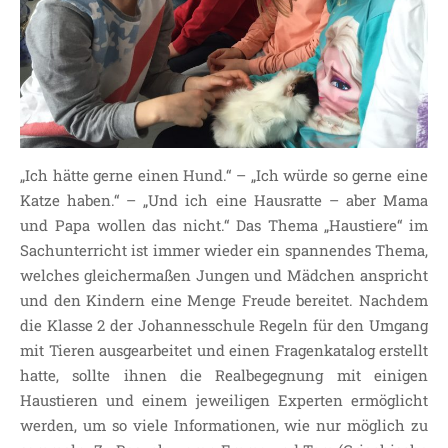
SDUI
TERMINE
ELTERNBETEILIGUNG-
UND MITWIRKUNG
DAS TEAM DER
JOHANNESSCHULE
„Ich hätte gerne einen Hund.“ – „Ich würde so gerne eine
KOLLEGIUM
Katze haben.“ – „Und ich eine Hausratte – aber Mama
OGGS
und Papa wollen das nicht.“ Das Thema „Haustiere“ im
SCHULSOZIALARBEIT
Sachunterricht ist immer wieder ein spannendes Thema,
BÜRO
welches gleichermaßen Jungen und Mädchen anspricht
und den Kindern eine Menge Freude bereitet. Nachdem
KLASSEN
die Klasse 2 der Johannesschule Regeln für den Umgang
KLASSE 1 ESSER
mit Tieren ausgearbeitet und einen Fragenkatalog erstellt
KLASSE 2 MÖLLMANN
hatte, sollte ihnen die Realbegegnung mit einigen
KLASSE 3A LANGENEKE
Haustieren und einem jeweiligen Experten ermöglicht
KLASSE 3B BUDEUS
werden, um so viele Informationen, wie nur möglich zu
KLASSE 4 DURRANT