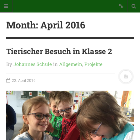
Month:
April 2016
Tierischer Besuch in Klasse 2
By
Johannes Schule
in
Allgemein
,
Projekte
Katholische Grundschule der
Stadt Warstein
22. April 2016
Bunte Schule mit Takt und Schwung
STARTSEITE
WICHTIGES AUS UNSERER
SCHULE
UNSER SCHULTAG
KONTAKT