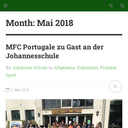
Month:
Mai 2018
MFC Portugale zu Gast an der
Johannesschule
Katholische Grundschule der
Stadt Warstein
By
Johannes Schule
in
Allgemein
,
Exkursion
,
Projekte
,
Sport
Bunte Schule mit Takt und Schwung
2. Mai 2018
STARTSEITE
WICHTIGES AUS UNSERER
SCHULE
UNSER SCHULTAG
KONTAKT