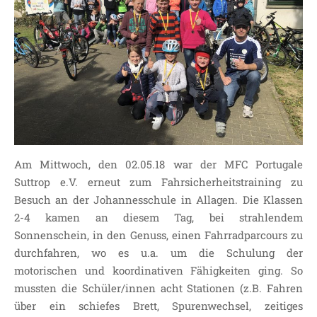
SDUI
TERMINE
ELTERNBETEILIGUNG-
UND MITWIRKUNG
DAS TEAM DER
JOHANNESSCHULE
KOLLEGIUM
OGGS
Am Mittwoch, den 02.05.18 war der MFC Portugale
SCHULSOZIALARBEIT
Suttrop e.V. erneut zum Fahrsicherheitstraining zu
BÜRO
Besuch an der Johannesschule in Allagen. Die Klassen
KLASSEN
2-4 kamen an diesem Tag, bei strahlendem
KLASSE 1 ESSER
Sonnenschein, in den Genuss, einen Fahrradparcours zu
durchfahren, wo es u.a. um die Schulung der
KLASSE 2 MÖLLMANN
motorischen und koordinativen Fähigkeiten ging. So
KLASSE 3A LANGENEKE
mussten die Schüler/innen acht Stationen (z.B. Fahren
KLASSE 3B BUDEUS
über ein schiefes Brett, Spurenwechsel, zeitiges
KLASSE 4 DURRANT