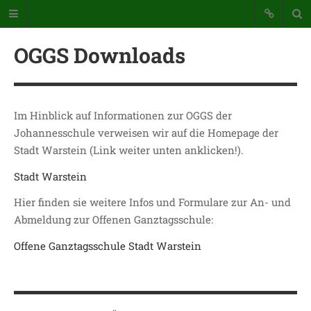
OGGS Downloads
Im Hinblick auf Informationen zur OGGS der
Johannesschule verweisen wir auf die Homepage der
Katholische Grundschule der
Stadt Warstein (Link weiter unten anklicken!).
Stadt Warstein
Stadt Warstein
Bunte Schule mit Takt und Schwung
Hier finden sie weitere Infos und Formulare zur An- und
Abmeldung zur Offenen Ganztagsschule:
STARTSEITE
Offene Ganztagsschule Stadt Warstein
WICHTIGES AUS UNSERER
SCHULE
UNSER SCHULTAG
KONTAKT