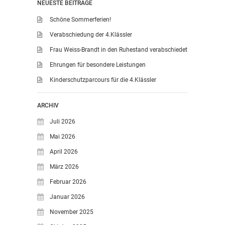
NEUESTE BEITRÄGE
SDUI
Schöne Sommerferien!
TERMINE
Verabschiedung der 4.Klässler
ELTERNBETEILIGUNG-
UND MITWIRKUNG
Frau Weiss-Brandt in den Ruhestand verabschiedet
DAS TEAM DER
Ehrungen für besondere Leistungen
JOHANNESSCHULE
Kinderschutzparcours für die 4.Klässler
KOLLEGIUM
OGGS
ARCHIV
SCHULSOZIALARBEIT
Juli 2026
BÜRO
Mai 2026
KLASSEN
April 2026
KLASSE 1 ESSER
März 2026
KLASSE 2 MÖLLMANN
Februar 2026
KLASSE 3A LANGENEKE
Januar 2026
KLASSE 3B BUDEUS
November 2025
KLASSE 4 DURRANT