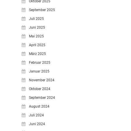
Oktober 2025
LEITBILD UNSERER
September 2025
GRUNDSCHULE
Juli 2025
SCHULPROGRAMM
Juni 2025
OFFENE
Mai 2025
GANZTAGSGRUNDSCHULE
April 2025
KONTAKT
März 2025
OGGS DOWNLOADS
Februar 2025
SCHULPFLEGSCHAFT
Januar 2025
FÖRDERVEREIN
November 2024
KOOPERATIONEN
Oktober 2024
LINKS
September 2024
DATENSCHUTZERKLÄRUNG
August 2024
IMPRESSUM
Juli 2024
Juni 2024