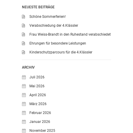
SDUI
NEUESTE BEITRÄGE
TERMINE
Schöne Sommerferien!
ELTERNBETEILIGUNG-
Verabschiedung der 4.Klässler
UND MITWIRKUNG
Frau Weiss-Brandt in den Ruhestand verabschiedet
DAS TEAM DER
Ehrungen für besondere Leistungen
JOHANNESSCHULE
Kinderschutzparcours für die 4.Klässler
KOLLEGIUM
OGGS
ARCHIV
SCHULSOZIALARBEIT
Juli 2026
BÜRO
Mai 2026
KLASSEN
April 2026
KLASSE 1 ESSER
März 2026
KLASSE 2 MÖLLMANN
Februar 2026
KLASSE 3A LANGENEKE
Januar 2026
KLASSE 3B BUDEUS
November 2025
KLASSE 4 DURRANT