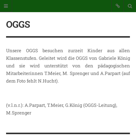
OGGS
Unsere OGGS besuchen zurzeit Kinder aus allen
Klassenstufen. Geleitet wird die OGGS von Gabriele König
Katholische Grundschule der
und sie wird unterstützt von den pädagogischen
Stadt Warstein
Mitarbeiterinnen T.Meier, M. Sprenger und A.Parpart (auf
dem Foto fehlt N.Hucht).
Bunte Schule mit Takt und Schwung
STARTSEITE
(v.l.n.r.): A.Parpart, T.Meier, G.König (OGGS-Leitung),
WICHTIGES AUS UNSERER
M.Sprenger
SCHULE
UNSER SCHULTAG
KONTAKT