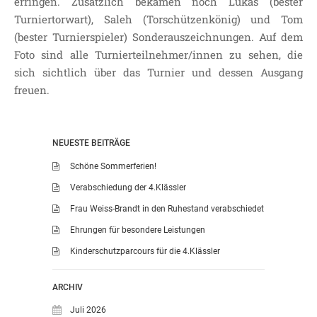
erringen. Zusätzlich bekamen noch Lukas (bester
Turniertorwart), Saleh (Torschützenkönig) und Tom
LEITBILD UNSERER
(bester Turnierspieler) Sonderauszeichnungen. Auf dem
GRUNDSCHULE
Foto sind alle Turnierteilnehmer/innen zu sehen, die
SCHULPROGRAMM
sich sichtlich über das Turnier und dessen Ausgang
OFFENE
freuen.
GANZTAGSGRUNDSCHULE
KONTAKT
OGGS DOWNLOADS
NEUESTE BEITRÄGE
SCHULPFLEGSCHAFT
Schöne Sommerferien!
FÖRDERVEREIN
Verabschiedung der 4.Klässler
KOOPERATIONEN
Frau Weiss-Brandt in den Ruhestand verabschiedet
LINKS
Ehrungen für besondere Leistungen
DATENSCHUTZERKLÄRUNG
Kinderschutzparcours für die 4.Klässler
IMPRESSUM
ARCHIV
Juli 2026