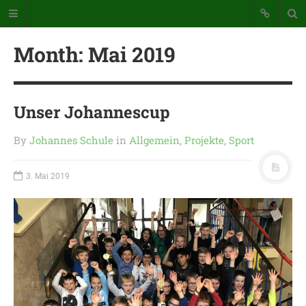
Month:
Mai 2019
Unser Johannescup
By
Johannes Schule
in
Allgemein
,
Projekte
,
Sport
Katholische Grundschule der
Stadt Warstein
3. Mai 2019
Bunte Schule mit Takt und Schwung
STARTSEITE
WICHTIGES AUS UNSERER
SCHULE
UNSER SCHULTAG
KONTAKT