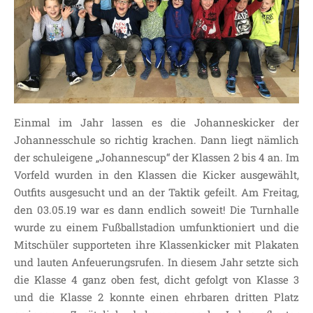
SDUI
TERMINE
ELTERNBETEILIGUNG-
UND MITWIRKUNG
DAS TEAM DER
JOHANNESSCHULE
Einmal im Jahr lassen es die Johanneskicker der
KOLLEGIUM
Johannesschule so richtig krachen. Dann liegt nämlich
OGGS
der schuleigene „Johannescup“ der Klassen 2 bis 4 an. Im
SCHULSOZIALARBEIT
Vorfeld wurden in den Klassen die Kicker ausgewählt,
BÜRO
Outfits ausgesucht und an der Taktik gefeilt. Am Freitag,
den 03.05.19 war es dann endlich soweit! Die Turnhalle
KLASSEN
wurde zu einem Fußballstadion umfunktioniert und die
KLASSE 1 ESSER
Mitschüler supporteten ihre Klassenkicker mit Plakaten
KLASSE 2 MÖLLMANN
und lauten Anfeuerungsrufen. In diesem Jahr setzte sich
KLASSE 3A LANGENEKE
die Klasse 4 ganz oben fest, dicht gefolgt von Klasse 3
KLASSE 3B BUDEUS
und die Klasse 2 konnte einen ehrbaren dritten Platz
KLASSE 4 DURRANT