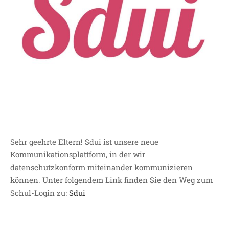
JOHANNESSCHULE
KOLLEGIUM
OGGS
SCHULSOZIALARBEIT
BÜRO
KLASSEN
KLASSE 1 ESSER
KLASSE 2 MÖLLMANN
KLASSE 3A LANGENEKE
Sehr geehrte Eltern! Sdui ist unsere neue
KLASSE 3B BUDEUS
Kommunikationsplattform, in der wir
KLASSE 4 DURRANT
datenschutzkonform miteinander kommunizieren
LEITBILD UNSERER
können. Unter folgendem Link finden Sie den Weg zum
GRUNDSCHULE
Schul-Login zu:
Sdui
SCHULPROGRAMM
OFFENE
GANZTAGSGRUNDSCHULE