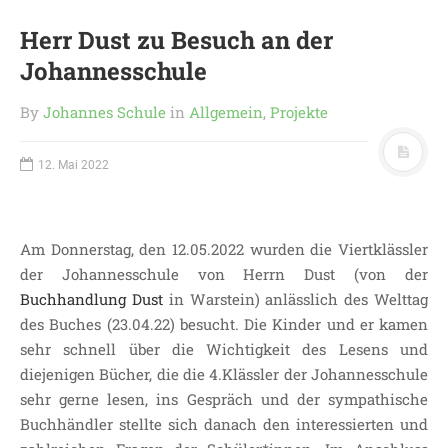
KONTAKT
Herr Dust zu Besuch an der
OGGS DOWNLOADS
Johannesschule
SCHULPFLEGSCHAFT
FÖRDERVEREIN
By
Johannes Schule
in
Allgemein
,
Projekte
KOOPERATIONEN
12. Mai 2022
LINKS
DATENSCHUTZERKLÄRUNG
IMPRESSUM
Am Donnerstag, den 12.05.2022 wurden die Viertklässler
der Johannesschule von Herrn Dust (von der
Buchhandlung Dust
in Warstein) anlässlich des Welttag
des Buches (23.04.22) besucht. Die Kinder und er kamen
sehr schnell über die Wichtigkeit des Lesens und
diejenigen Bücher, die die 4.Klässler der Johannesschule
sehr gerne lesen, ins Gespräch und der sympathische
Buchhändler stellte sich danach den interessierten und