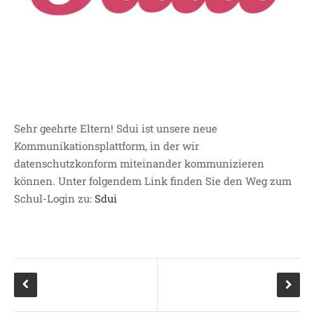
SDUI
TERMINE
ELTERNBETEILIGUNG-
UND MITWIRKUNG
DAS TEAM DER
JOHANNESSCHULE
KOLLEGIUM
Sehr geehrte Eltern! Sdui ist unsere neue
Kommunikationsplattform, in der wir
OGGS
datenschutzkonform miteinander kommunizieren
SCHULSOZIALARBEIT
können. Unter folgendem Link finden Sie den Weg zum
BÜRO
Schul-Login zu:
Sdui
KLASSEN
KLASSE 1 ESSER
KLASSE 2 MÖLLMANN
KLASSE 3A LANGENEKE
KLASSE 3B BUDEUS
KLASSE 4 DURRANT