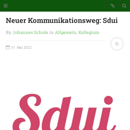
Neuer Kommunikationsweg: Sdui
By
Johannes Schule
in
Allgemein
,
Kollegium
31. Mai 2022
Katholische Grundschule der
Stadt Warstein
Bunte Schule mit Takt und Schwung
STARTSEITE
WICHTIGES AUS UNSERER
SCHULE
UNSER SCHULTAG
KONTAKT