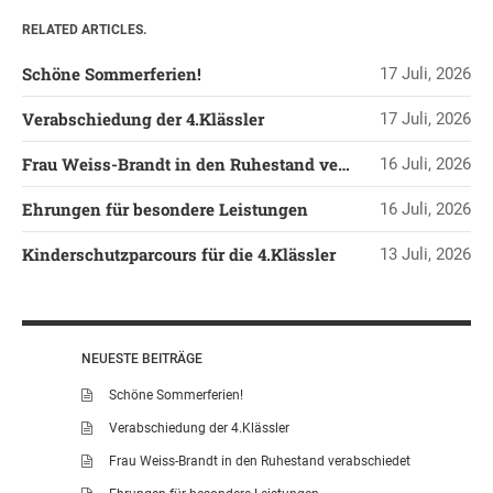
RELATED ARTICLES.
LEITBILD UNSERER
GRUNDSCHULE
Schöne Sommerferien!
17 Juli, 2026
SCHULPROGRAMM
Verabschiedung der 4.Klässler
17 Juli, 2026
OFFENE
GANZTAGSGRUNDSCHULE
Frau Weiss-Brandt in den Ruhestand verabschiedet
16 Juli, 2026
KONTAKT
Ehrungen für besondere Leistungen
16 Juli, 2026
OGGS DOWNLOADS
SCHULPFLEGSCHAFT
Kinderschutzparcours für die 4.Klässler
13 Juli, 2026
FÖRDERVEREIN
KOOPERATIONEN
LINKS
NEUESTE BEITRÄGE
DATENSCHUTZERKLÄRUNG
Schöne Sommerferien!
IMPRESSUM
Verabschiedung der 4.Klässler
Frau Weiss-Brandt in den Ruhestand verabschiedet