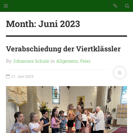
Month:
Juni 2023
Verabschiedung der Viertklässler
By
Johannes Schule
in
Allgemein
,
Feier
Katholische Grundschule der
Stadt Warstein
21. Juni 2023
Bunte Schule mit Takt und Schwung
STARTSEITE
WICHTIGES AUS UNSERER
SCHULE
UNSER SCHULTAG
KONTAKT