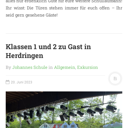
alles nur erdenklich Gute für eure weitere Schullaufbahn!
Ihr wisst: Die Türen stehen immer für euch offen – Ihr
LEITBILD UNSERER
seid gern gesehene Gäste!
GRUNDSCHULE
SCHULPROGRAMM
OFFENE
GANZTAGSGRUNDSCHULE
Klassen 1 und 2 zu Gast in
KONTAKT
Herdringen
OGGS DOWNLOADS
SCHULPFLEGSCHAFT
By
Johannes Schule
in
Allgemein
,
Exkursion
FÖRDERVEREIN
KOOPERATIONEN
20. Juni 2023
LINKS
DATENSCHUTZERKLÄRUNG
IMPRESSUM