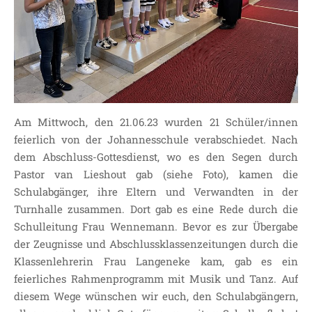
SDUI
TERMINE
ELTERNBETEILIGUNG-
UND MITWIRKUNG
DAS TEAM DER
JOHANNESSCHULE
Am Mittwoch, den 21.06.23 wurden 21 Schüler/innen
KOLLEGIUM
feierlich von der Johannesschule verabschiedet. Nach
OGGS
dem Abschluss-Gottesdienst, wo es den Segen durch
SCHULSOZIALARBEIT
Pastor van Lieshout gab (siehe Foto), kamen die
BÜRO
Schulabgänger, ihre Eltern und Verwandten in der
Turnhalle zusammen. Dort gab es eine Rede durch die
KLASSEN
Schulleitung Frau Wennemann. Bevor es zur Übergabe
KLASSE 1 ESSER
der Zeugnisse und Abschlussklassenzeitungen durch die
KLASSE 2 MÖLLMANN
Klassenlehrerin Frau Langeneke kam, gab es ein
KLASSE 3A LANGENEKE
feierliches Rahmenprogramm mit Musik und Tanz. Auf
KLASSE 3B BUDEUS
diesem Wege wünschen wir euch, den Schulabgängern,
KLASSE 4 DURRANT