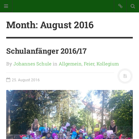
Month:
August 2016
Schulanfänger 2016/17
By
Johannes Schule
in
Allgemein
,
Feier
,
Kollegium
Katholische Grundschule der
Stadt Warstein
25. August 2016
Bunte Schule mit Takt und Schwung
STARTSEITE
WICHTIGES AUS UNSERER
SCHULE
UNSER SCHULTAG
KONTAKT