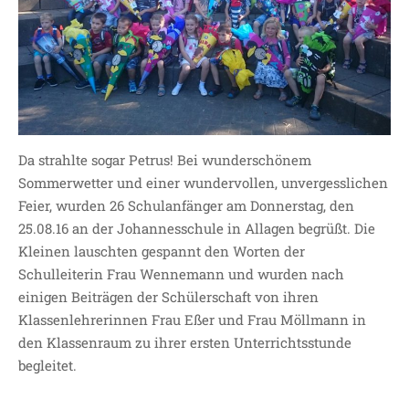
SDUI
TERMINE
ELTERNBETEILIGUNG-
UND MITWIRKUNG
DAS TEAM DER
JOHANNESSCHULE
Da strahlte sogar Petrus! Bei wunderschönem
KOLLEGIUM
Sommerwetter und einer wundervollen, unvergesslichen
OGGS
Feier, wurden 26 Schulanfänger am Donnerstag, den
SCHULSOZIALARBEIT
25.08.16 an der Johannesschule in Allagen begrüßt. Die
BÜRO
Kleinen lauschten gespannt den Worten der
Schulleiterin Frau Wennemann und wurden nach
KLASSEN
einigen Beiträgen der Schülerschaft von ihren
KLASSE 1 ESSER
Klassenlehrerinnen Frau Eßer und Frau Möllmann in
KLASSE 2 MÖLLMANN
den Klassenraum zu ihrer ersten Unterrichtsstunde
KLASSE 3A LANGENEKE
begleitet.
KLASSE 3B BUDEUS
KLASSE 4 DURRANT