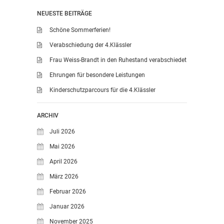
NEUESTE BEITRÄGE
LEITBILD UNSERER
GRUNDSCHULE
Schöne Sommerferien!
SCHULPROGRAMM
Verabschiedung der 4.Klässler
OFFENE
Frau Weiss-Brandt in den Ruhestand verabschiedet
GANZTAGSGRUNDSCHULE
Ehrungen für besondere Leistungen
KONTAKT
Kinderschutzparcours für die 4.Klässler
OGGS DOWNLOADS
SCHULPFLEGSCHAFT
ARCHIV
FÖRDERVEREIN
Juli 2026
KOOPERATIONEN
Mai 2026
LINKS
April 2026
DATENSCHUTZERKLÄRUNG
März 2026
IMPRESSUM
Februar 2026
Januar 2026
November 2025