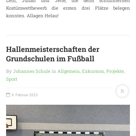
Leni, Julian und Jette, die beim schulinternen
Kostümwettbewerb die ersten drei Plätze belegen
konnten. Allagen Helau!
Hallenmeisterschaften der
Grundschulen im Fußball
By
Johannes Schule
in
Allgemein
,
Exkursion
,
Projekte
,
Sport
9. Februar 2023