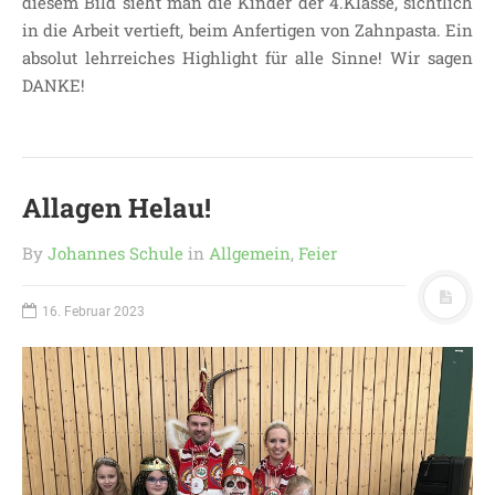
diesem Bild sieht man die Kinder der 4.Klasse, sichtlich
in die Arbeit vertieft, beim Anfertigen von Zahnpasta. Ein
LEITBILD UNSERER
absolut lehrreiches Highlight für alle Sinne! Wir sagen
GRUNDSCHULE
DANKE!
SCHULPROGRAMM
OFFENE
GANZTAGSGRUNDSCHULE
KONTAKT
Allagen Helau!
OGGS DOWNLOADS
SCHULPFLEGSCHAFT
By
Johannes Schule
in
Allgemein
,
Feier
FÖRDERVEREIN
KOOPERATIONEN
16. Februar 2023
LINKS
DATENSCHUTZERKLÄRUNG
IMPRESSUM