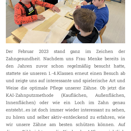
SDUI
TERMINE
ELTERNBETEILIGUNG-
UND MITWIRKUNG
DAS TEAM DER
JOHANNESSCHULE
Der Februar 2023 stand ganz im Zeichen der
KOLLEGIUM
Zahngesundheit. Nachdem uns Frau Menke bereits in
OGGS
den Jahren zuvor schon regelmäßig besucht hatte,
SCHULSOZIALARBEIT
stattete sie unseren 1.-4.Klassen erneut einen Besuch ab
BÜRO
und zeigte uns auf interessante und spielerische Art und
Weise die optimale Pflege unserer Zähne. Ob jetzt die
KLASSEN
KAI-Zahnputzmethode (Kauflächen, Außenflächen,
KLASSE 1 ESSER
Innenflächen) oder wie ein Loch im Zahn genau
KLASSE 2 MÖLLMANN
entsteht…es ist doch immer wieder interessant zu sehen,
KLASSE 3A LANGENEKE
zu hören und selber aktiv-entdeckend zu erfahren, wie
KLASSE 3B BUDEUS
wir unsere Zähne am besten schützen können. Auf
KLASSE 4 DURRANT