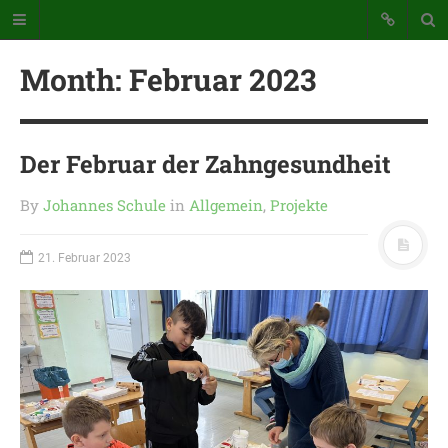
Month:
Februar 2023
Der Februar der Zahngesundheit
By
Johannes Schule
in
Allgemein
,
Projekte
Katholische Grundschule der
Stadt Warstein
21. Februar 2023
Bunte Schule mit Takt und Schwung
STARTSEITE
WICHTIGES AUS UNSERER
SCHULE
UNSER SCHULTAG
KONTAKT