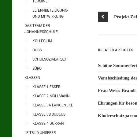
TERMINE
ELTERNBETEILIGUNG-
UND MITWIRKUNG
Projekt Za
DAS TEAM DER
JOHANNESSCHULE
KOLLEGIUM
OGGS
RELATED ARTICLES.
SCHULSOZIALARBEIT
Schöne Sommerferi
BÜRO
KLASSEN
Verabschiedung der
KLASSE 1 ESSER
Frau Weiss-Brandt 
KLASSE 2 MÖLLMANN
Ehrungen für beson
KLASSE 3A LANGENEKE
KLASSE 3B BUDEUS
Kinderschutzparcou
KLASSE 4 DURRANT
LEITBILD UNSERER