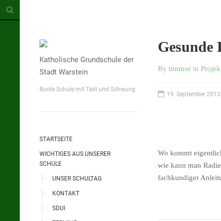
Gesunde 
Katholische Grundschule der
By
timmse
in
Projek
Stadt Warstein
Bunte Schule mit Takt und Schwung
19. September 2013
STARTSEITE
Wo kommt eigentlich
WICHTIGES AUS UNSERER
SCHULE
wie kann man Radies
fachkundiger Anleit
UNSER SCHULTAG
KONTAKT
SDUI