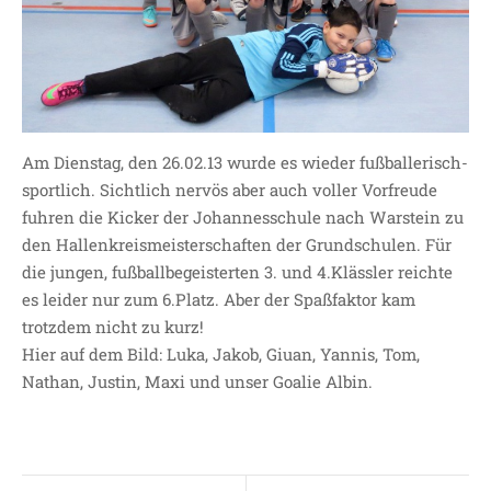
JOHANNESSCHULE
KOLLEGIUM
OGGS
SCHULSOZIALARBEIT
BÜRO
Am Dienstag, den 26.02.13 wurde es wieder fußballerisch-
KLASSEN
sportlich. Sichtlich nervös aber auch voller Vorfreude
KLASSE 1 ESSER
fuhren die Kicker der Johannesschule nach Warstein zu
KLASSE 2 MÖLLMANN
den Hallenkreismeisterschaften der Grundschulen. Für
KLASSE 3A LANGENEKE
die jungen, fußballbegeisterten 3. und 4.Klässler reichte
es leider nur zum 6.Platz. Aber der Spaßfaktor kam
KLASSE 3B BUDEUS
trotzdem nicht zu kurz!
KLASSE 4 DURRANT
Hier auf dem Bild: Luka, Jakob, Giuan, Yannis, Tom,
LEITBILD UNSERER
Nathan, Justin, Maxi und unser Goalie Albin.
GRUNDSCHULE
SCHULPROGRAMM
OFFENE
GANZTAGSGRUNDSCHULE