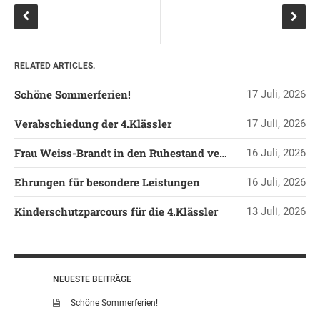
KONTAKT
OGGS DOWNLOADS
SCHULPFLEGSCHAFT
RELATED ARTICLES.
FÖRDERVEREIN
Schöne Sommerferien!
17 Juli, 2026
KOOPERATIONEN
LINKS
Verabschiedung der 4.Klässler
17 Juli, 2026
DATENSCHUTZERKLÄRUNG
Frau Weiss-Brandt in den Ruhestand verabschiedet
16 Juli, 2026
IMPRESSUM
Ehrungen für besondere Leistungen
16 Juli, 2026
Kinderschutzparcours für die 4.Klässler
13 Juli, 2026
NEUESTE BEITRÄGE
Schöne Sommerferien!