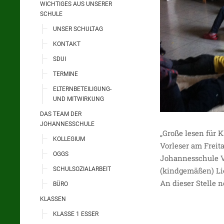
WICHTIGES AUS UNSERER
SCHULE
UNSER SCHULTAG
KONTAKT
SDUI
TERMINE
ELTERNBETEILIGUNG-
UND MITWIRKUNG
DAS TEAM DER
JOHANNESSCHULE
„Große lesen für 
KOLLEGIUM
Vorleser am Freit
OGGS
Johannesschule Vo
SCHULSOZIALARBEIT
(kindgemäßen) Lie
An dieser Stelle 
BÜRO
KLASSEN
KLASSE 1 ESSER