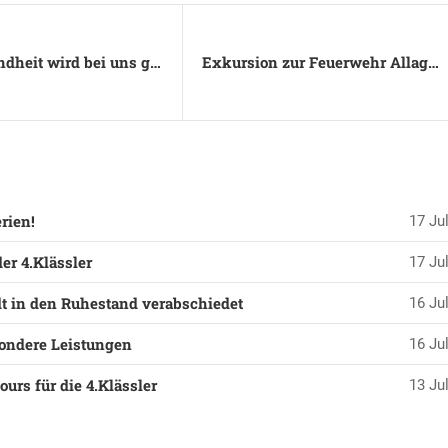
Zahngesundheit wird bei uns großgeschrieben!
Exkursion zur Feuerwehr Allagen
rien!
17 Jul
er 4.Klässler
17 Jul
t in den Ruhestand verabschiedet
16 Jul
ondere Leistungen
16 Jul
urs für die 4.Klässler
13 Jul