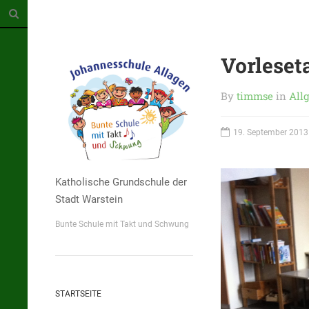
Vorleseta
By
timmse
in
All
19. September 2013
Katholische Grundschule der
Stadt Warstein
Bunte Schule mit Takt und Schwung
STARTSEITE