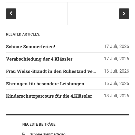
SDUI
TERMINE
ELTERNBETEILIGUNG-
UND MITWIRKUNG
RELATED ARTICLES.
DAS TEAM DER
JOHANNESSCHULE
Schöne Sommerferien!
17 Juli, 2026
KOLLEGIUM
Verabschiedung der 4.Klässler
17 Juli, 2026
OGGS
Frau Weiss-Brandt in den Ruhestand verabschiedet
16 Juli, 2026
SCHULSOZIALARBEIT
BÜRO
Ehrungen für besondere Leistungen
16 Juli, 2026
KLASSEN
Kinderschutzparcours für die 4.Klässler
13 Juli, 2026
KLASSE 1 ESSER
KLASSE 2 MÖLLMANN
KLASSE 3A LANGENEKE
NEUESTE BEITRÄGE
KLASSE 3B BUDEUS
Schöne Sommerferien!
KLASSE 4 DURRANT