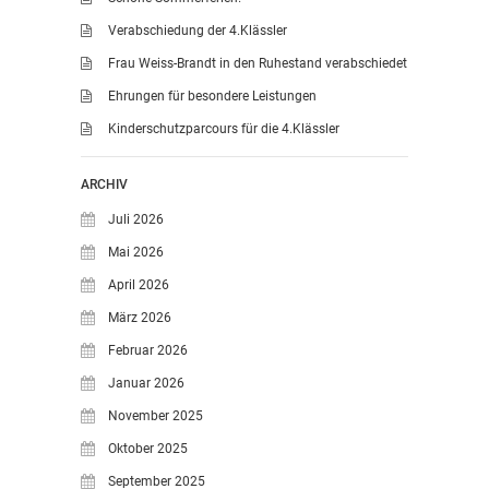
Verabschiedung der 4.Klässler
LEITBILD UNSERER
GRUNDSCHULE
Frau Weiss-Brandt in den Ruhestand verabschiedet
SCHULPROGRAMM
Ehrungen für besondere Leistungen
OFFENE
Kinderschutzparcours für die 4.Klässler
GANZTAGSGRUNDSCHULE
KONTAKT
ARCHIV
OGGS DOWNLOADS
Juli 2026
SCHULPFLEGSCHAFT
Mai 2026
FÖRDERVEREIN
April 2026
KOOPERATIONEN
März 2026
LINKS
Februar 2026
DATENSCHUTZERKLÄRUNG
Januar 2026
IMPRESSUM
November 2025
Oktober 2025
September 2025