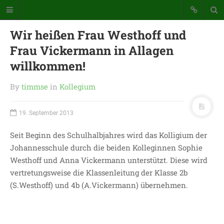
Wir heißen Frau Westhoff und
Frau Vickermann in Allagen
willkommen!
By
timmse
in
Kollegium
Katholische Grundschule der
19. September 2013
Stadt Warstein
Bunte Schule mit Takt und Schwung
Seit Beginn des Schulhalbjahres wird das Kolligium der
Johannesschule durch die beiden Kolleginnen Sophie
Westhoff und Anna Vickermann unterstützt. Diese wird
STARTSEITE
vertretungsweise die Klassenleitung der Klasse 2b
WICHTIGES AUS UNSERER
(S.Westhoff) und 4b (A.Vickermann) übernehmen.
SCHULE
UNSER SCHULTAG
KONTAKT