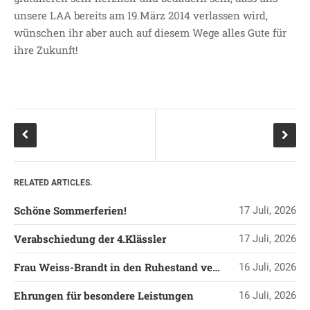
SDUI
unsere LAA bereits am 19.März 2014 verlassen wird,
wünschen ihr aber auch auf diesem Wege alles Gute für
TERMINE
ihre Zukunft!
ELTERNBETEILIGUNG-
UND MITWIRKUNG
DAS TEAM DER
JOHANNESSCHULE
KOLLEGIUM
OGGS
SCHULSOZIALARBEIT
RELATED ARTICLES.
BÜRO
KLASSEN
Schöne Sommerferien!
17 Juli, 2026
KLASSE 1 ESSER
Verabschiedung der 4.Klässler
17 Juli, 2026
KLASSE 2 MÖLLMANN
Frau Weiss-Brandt in den Ruhestand verabschiedet
16 Juli, 2026
KLASSE 3A LANGENEKE
KLASSE 3B BUDEUS
Ehrungen für besondere Leistungen
16 Juli, 2026
KLASSE 4 DURRANT