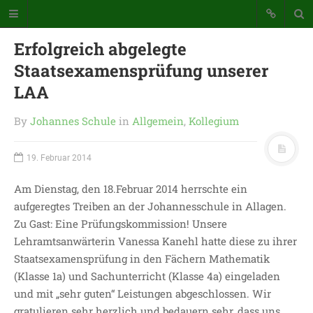
Erfolgreich abgelegte
Staatsexamensprüfung unserer
LAA
By
Johannes Schule
in
Allgemein
,
Kollegium
Katholische Grundschule der
19. Februar 2014
Stadt Warstein
Bunte Schule mit Takt und Schwung
Am Dienstag, den 18.Februar 2014 herrschte ein
aufgeregtes Treiben an der Johannesschule in Allagen.
Zu Gast: Eine Prüfungskommission! Unsere
STARTSEITE
Lehramtsanwärterin Vanessa Kanehl hatte diese zu ihrer
WICHTIGES AUS UNSERER
Staatsexamensprüfung in den Fächern Mathematik
SCHULE
(Klasse 1a) und Sachunterricht (Klasse 4a) eingeladen
UNSER SCHULTAG
und mit „sehr guten“ Leistungen abgeschlossen. Wir
KONTAKT
gratulieren sehr herzlich und bedauern sehr, dass uns