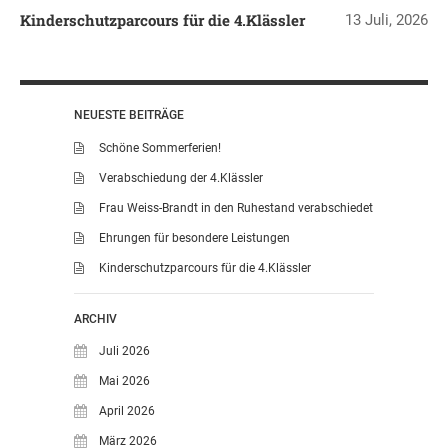
Kinderschutzparcours für die 4.Klässler
13 Juli, 2026
LEITBILD UNSERER
GRUNDSCHULE
SCHULPROGRAMM
OFFENE
NEUESTE BEITRÄGE
GANZTAGSGRUNDSCHULE
Schöne Sommerferien!
KONTAKT
Verabschiedung der 4.Klässler
OGGS DOWNLOADS
Frau Weiss-Brandt in den Ruhestand verabschiedet
SCHULPFLEGSCHAFT
Ehrungen für besondere Leistungen
FÖRDERVEREIN
Kinderschutzparcours für die 4.Klässler
KOOPERATIONEN
LINKS
ARCHIV
DATENSCHUTZERKLÄRUNG
Juli 2026
IMPRESSUM
Mai 2026
April 2026
März 2026