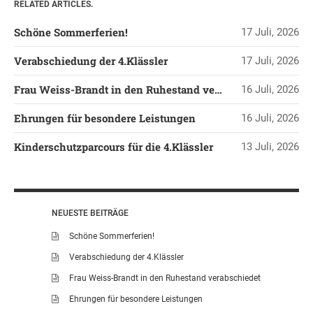
RELATED ARTICLES.
LEITBILD UNSERER
Schöne Sommerferien!
17 Juli, 2026
GRUNDSCHULE
SCHULPROGRAMM
Verabschiedung der 4.Klässler
17 Juli, 2026
OFFENE
Frau Weiss-Brandt in den Ruhestand verabschiedet
16 Juli, 2026
GANZTAGSGRUNDSCHULE
KONTAKT
Ehrungen für besondere Leistungen
16 Juli, 2026
OGGS DOWNLOADS
Kinderschutzparcours für die 4.Klässler
13 Juli, 2026
SCHULPFLEGSCHAFT
FÖRDERVEREIN
KOOPERATIONEN
NEUESTE BEITRÄGE
LINKS
Schöne Sommerferien!
DATENSCHUTZERKLÄRUNG
Verabschiedung der 4.Klässler
IMPRESSUM
Frau Weiss-Brandt in den Ruhestand verabschiedet
Ehrungen für besondere Leistungen