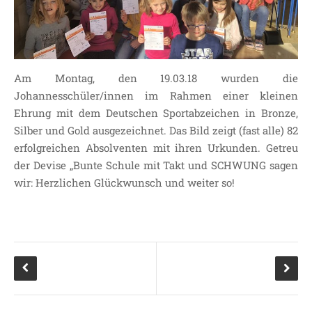
SDUI
TERMINE
ELTERNBETEILIGUNG-
UND MITWIRKUNG
Am Montag, den 19.03.18 wurden die
DAS TEAM DER
Johannesschüler/innen im Rahmen einer kleinen
JOHANNESSCHULE
Ehrung mit dem Deutschen Sportabzeichen in Bronze,
KOLLEGIUM
Silber und Gold ausgezeichnet. Das Bild zeigt (fast alle) 82
OGGS
erfolgreichen Absolventen mit ihren Urkunden. Getreu
der Devise „Bunte Schule mit Takt und SCHWUNG sagen
SCHULSOZIALARBEIT
wir: Herzlichen Glückwunsch und weiter so!
BÜRO
KLASSEN
KLASSE 1 ESSER
KLASSE 2 MÖLLMANN
KLASSE 3A LANGENEKE
KLASSE 3B BUDEUS
KLASSE 4 DURRANT