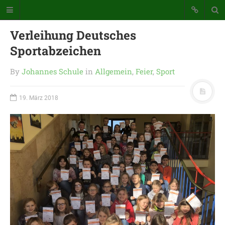
Verleihung Deutsches
Sportabzeichen
By
Johannes Schule
in
Allgemein
,
Feier
,
Sport
19. März 2018
Katholische Grundschule der
Stadt Warstein
Bunte Schule mit Takt und Schwung
STARTSEITE
WICHTIGES AUS UNSERER
SCHULE
UNSER SCHULTAG
KONTAKT