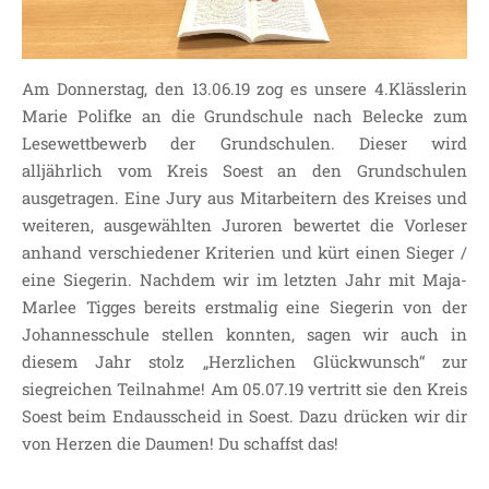
SDUI
TERMINE
ELTERNBETEILIGUNG-
Am Donnerstag, den 13.06.19 zog es unsere 4.Klässlerin
UND MITWIRKUNG
Marie Polifke an die Grundschule nach Belecke zum
DAS TEAM DER
Lesewettbewerb der Grundschulen. Dieser wird
JOHANNESSCHULE
alljährlich vom Kreis Soest an den Grundschulen
KOLLEGIUM
ausgetragen. Eine Jury aus Mitarbeitern des Kreises und
weiteren, ausgewählten Juroren bewertet die Vorleser
OGGS
anhand verschiedener Kriterien und kürt einen Sieger /
SCHULSOZIALARBEIT
eine Siegerin. Nachdem wir im letzten Jahr mit Maja-
BÜRO
Marlee Tigges bereits erstmalig eine Siegerin von der
KLASSEN
Johannesschule stellen konnten, sagen wir auch in
KLASSE 1 ESSER
diesem Jahr stolz „Herzlichen Glückwunsch“ zur
siegreichen Teilnahme! Am 05.07.19 vertritt sie den Kreis
KLASSE 2 MÖLLMANN
Soest beim Endausscheid in Soest. Dazu drücken wir dir
KLASSE 3A LANGENEKE
von Herzen die Daumen! Du schaffst das!
KLASSE 3B BUDEUS
KLASSE 4 DURRANT