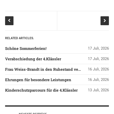
LEITBILD UNSERER
GRUNDSCHULE
SCHULPROGRAMM
OFFENE
GANZTAGSGRUNDSCHULE
RELATED ARTICLES.
KONTAKT
Schöne Sommerferien!
17 Juli, 2026
OGGS DOWNLOADS
SCHULPFLEGSCHAFT
Verabschiedung der 4.Klässler
17 Juli, 2026
FÖRDERVEREIN
Frau Weiss-Brandt in den Ruhestand verabschiedet
16 Juli, 2026
KOOPERATIONEN
LINKS
Ehrungen für besondere Leistungen
16 Juli, 2026
DATENSCHUTZERKLÄRUNG
Kinderschutzparcours für die 4.Klässler
13 Juli, 2026
IMPRESSUM