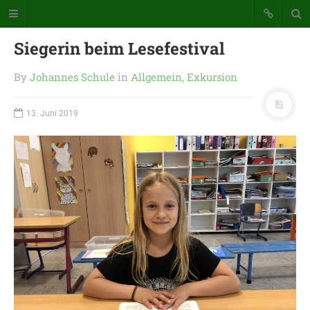
Siegerin beim Lesefestival
By
Johannes Schule
in
Allgemein
,
Exkursion
13. Juni 2019
Katholische Grundschule der
Stadt Warstein
Bunte Schule mit Takt und Schwung
STARTSEITE
WICHTIGES AUS UNSERER
SCHULE
UNSER SCHULTAG
KONTAKT