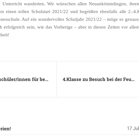
 Unterricht wanderten. Wir wünschen allen Neuankömmlingen, ihren
 einen tollen Schulstart 2021/22 und begrüßen ebenfalls alle 2.-4.K
nnesschule. Auf ein wundervolles Schuljahr 2021/22 – möge es genaus
ch erfolgreich sein, wie das Vorherige – aber in diesen Zeiten vor alle
heit!
Johannesschüler/innen für besondere Leistungen geehrt
4.Klasse zu Besuch bei der Feuerwehr
rien!
17 Jul