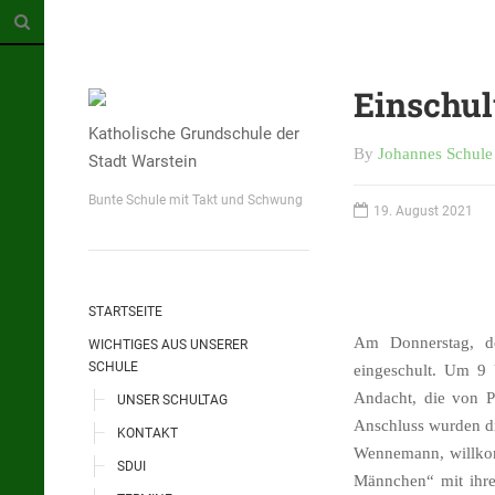
Einschul
Katholische Grundschule der
By
Johannes Schule
Stadt Warstein
Bunte Schule mit Takt und Schwung
19. August 2021
STARTSEITE
Am Donnerstag, de
WICHTIGES AUS UNSERER
SCHULE
eingeschult. Um 9 
Andacht, die von P
UNSER SCHULTAG
Anschluss wurden di
KONTAKT
Wennemann, willkom
SDUI
Männchen“ mit ihre