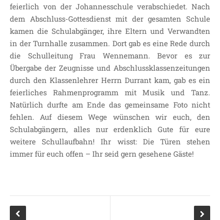
feierlich von der Johannesschule verabschiedet. Nach
SDUI
dem Abschluss-Gottesdienst mit der gesamten Schule
TERMINE
kamen die Schulabgänger, ihre Eltern und Verwandten
ELTERNBETEILIGUNG-
in der Turnhalle zusammen. Dort gab es eine Rede durch
UND MITWIRKUNG
die Schulleitung Frau Wennemann. Bevor es zur
DAS TEAM DER
Übergabe der Zeugnisse und Abschlussklassenzeitungen
JOHANNESSCHULE
durch den Klassenlehrer Herrn Durrant kam, gab es ein
KOLLEGIUM
feierliches Rahmenprogramm mit Musik und Tanz.
OGGS
Natürlich durfte am Ende das gemeinsame Foto nicht
fehlen. Auf diesem Wege wünschen wir euch, den
SCHULSOZIALARBEIT
Schulabgängern, alles nur erdenklich Gute für eure
BÜRO
weitere Schullaufbahn! Ihr wisst: Die Türen stehen
KLASSEN
immer für euch offen – Ihr seid gern gesehene Gäste!
KLASSE 1 ESSER
KLASSE 2 MÖLLMANN
KLASSE 3A LANGENEKE
KLASSE 3B BUDEUS
KLASSE 4 DURRANT