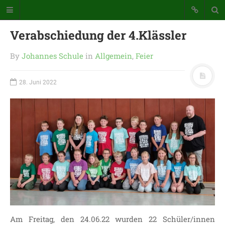
Verabschiedung der 4.Klässler
By
Johannes Schule
in
Allgemein
,
Feier
28. Juni 2022
Katholische Grundschule der
Stadt Warstein
Bunte Schule mit Takt und Schwung
STARTSEITE
WICHTIGES AUS UNSERER
SCHULE
UNSER SCHULTAG
Am Freitag, den 24.06.22 wurden 22 Schüler/innen
KONTAKT