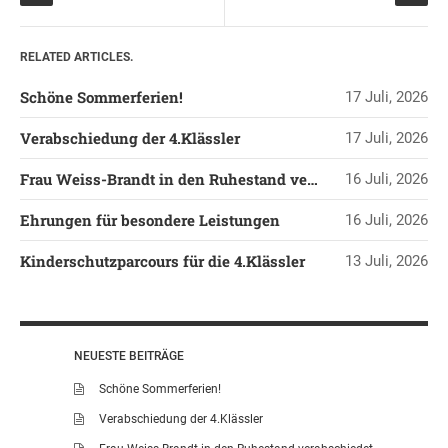
LEITBILD UNSERER
GRUNDSCHULE
RELATED ARTICLES.
SCHULPROGRAMM
Schöne Sommerferien!
17 Juli, 2026
OFFENE
GANZTAGSGRUNDSCHULE
Verabschiedung der 4.Klässler
17 Juli, 2026
KONTAKT
Frau Weiss-Brandt in den Ruhestand verabschiedet
16 Juli, 2026
OGGS DOWNLOADS
Ehrungen für besondere Leistungen
16 Juli, 2026
SCHULPFLEGSCHAFT
FÖRDERVEREIN
Kinderschutzparcours für die 4.Klässler
13 Juli, 2026
KOOPERATIONEN
LINKS
DATENSCHUTZERKLÄRUNG
NEUESTE BEITRÄGE
IMPRESSUM
Schöne Sommerferien!
Verabschiedung der 4.Klässler