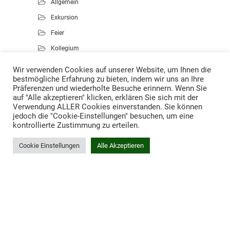
Allgemein
Exkursion
Feier
Kollegium
Kunst
Wir verwenden Cookies auf unserer Website, um Ihnen die
bestmögliche Erfahrung zu bieten, indem wir uns an Ihre
Musik
Präferenzen und wiederholte Besuche erinnern. Wenn Sie
Projekte
auf "Alle akzeptieren" klicken, erklären Sie sich mit der
Verwendung ALLER Cookies einverstanden. Sie können
Sport
jedoch die "Cookie-Einstellungen" besuchen, um eine
kontrollierte Zustimmung zu erteilen.
Cookie Einstellungen
Alle Akzeptieren
Proudly powered by WordPress
.
Theme: DW Minion by
DesignWall
.