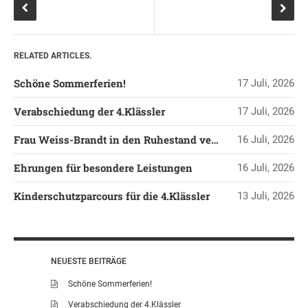
KONTAKT
OGGS DOWNLOADS
SCHULPFLEGSCHAFT
RELATED ARTICLES.
FÖRDERVEREIN
Schöne Sommerferien!
17 Juli, 2026
KOOPERATIONEN
Verabschiedung der 4.Klässler
17 Juli, 2026
LINKS
DATENSCHUTZERKLÄRUNG
Frau Weiss-Brandt in den Ruhestand verabschiedet
16 Juli, 2026
IMPRESSUM
Ehrungen für besondere Leistungen
16 Juli, 2026
Kinderschutzparcours für die 4.Klässler
13 Juli, 2026
NEUESTE BEITRÄGE
Schöne Sommerferien!
Verabschiedung der 4.Klässler