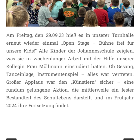
JOHANNESSCHULE
KOLLEGIUM
OGGS
SCHULSOZIALARBEIT
Am Freitag, den 29.09.23 hieß es in unserer Turnhalle
BÜRO
erneut wieder einmal „Open Stage – Bühne frei für
KLASSEN
unsere Kids!“ Alle Kinder der Johannesschule zeigten,
was sie in wochenlanger Arbeit mit der Hilfe unserer
KLASSE 1 ESSER
Kollegin Frau Möllmann einstudiert hatten. Ob Gesang,
KLASSE 2 MÖLLMANN
Tanzeinlage, Instrumentenspiel – alles war vertreten.
KLASSE 3A LANGENEKE
Großer Applaus war den „Künstlern“ sicher – eine
KLASSE 3B BUDEUS
rundum gelungene Aktion, die mittlerweile ein fester
KLASSE 4 DURRANT
Bestandteil des Schullebens darstellt und im Frühjahr
2024 ihre Fortsetzung findet.
LEITBILD UNSERER
GRUNDSCHULE
SCHULPROGRAMM
OFFENE
GANZTAGSGRUNDSCHULE