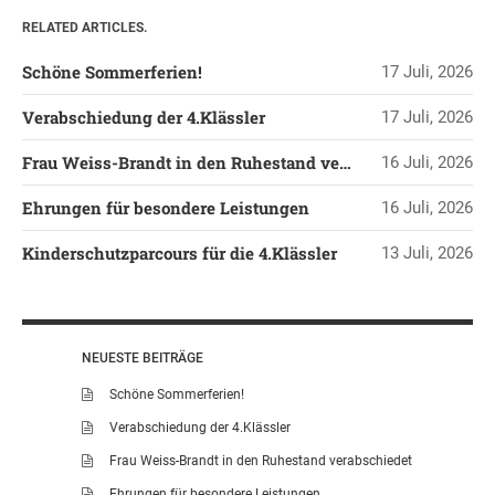
RELATED ARTICLES.
LEITBILD UNSERER
GRUNDSCHULE
Schöne Sommerferien!
17 Juli, 2026
SCHULPROGRAMM
Verabschiedung der 4.Klässler
17 Juli, 2026
OFFENE
GANZTAGSGRUNDSCHULE
Frau Weiss-Brandt in den Ruhestand verabschiedet
16 Juli, 2026
KONTAKT
Ehrungen für besondere Leistungen
16 Juli, 2026
OGGS DOWNLOADS
SCHULPFLEGSCHAFT
Kinderschutzparcours für die 4.Klässler
13 Juli, 2026
FÖRDERVEREIN
KOOPERATIONEN
LINKS
NEUESTE BEITRÄGE
DATENSCHUTZERKLÄRUNG
Schöne Sommerferien!
IMPRESSUM
Verabschiedung der 4.Klässler
Frau Weiss-Brandt in den Ruhestand verabschiedet
Ehrungen für besondere Leistungen