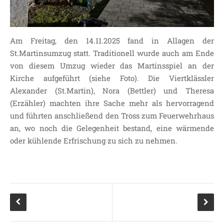
SDUI
TERMINE
ELTERNBETEILIGUNG-
Am Freitag, den 14.11.2025 fand in Allagen der
UND MITWIRKUNG
St.Martinsumzug statt. Traditionell wurde auch am Ende
DAS TEAM DER
von diesem Umzug wieder das Martinsspiel an der
JOHANNESSCHULE
Kirche aufgeführt (siehe Foto). Die Viertklässler
KOLLEGIUM
Alexander (St.Martin), Nora (Bettler) und Theresa
(Erzähler) machten ihre Sache mehr als hervorragend
OGGS
und führten anschließend den Tross zum Feuerwehrhaus
SCHULSOZIALARBEIT
an, wo noch die Gelegenheit bestand, eine wärmende
BÜRO
oder kühlende Erfrischung zu sich zu nehmen.
KLASSEN
KLASSE 1 ESSER
KLASSE 2 MÖLLMANN
KLASSE 3A LANGENEKE
KLASSE 3B BUDEUS
KLASSE 4 DURRANT