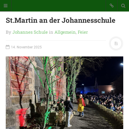
St.Martin an der Johannesschule
By
Johannes Schule
in
Allgemein
,
Feier
14. November 2025
Katholische Grundschule der
Stadt Warstein
Bunte Schule mit Takt und Schwung
STARTSEITE
WICHTIGES AUS UNSERER
SCHULE
UNSER SCHULTAG
KONTAKT