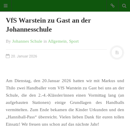
Katholische Grundschule der
VfS Warstein zu Gast an der
Stadt Warstein
Johannesschule
Bunte Schule mit Takt und Schwung
By
Johannes Schule
in
Allgemein
,
Sport
STARTSEITE
20. Januar 2026
WICHTIGES AUS UNSERER
SCHULE
UNSER SCHULTAG
Am Dienstag, den 20.Januar 2026 hatten wir mit Markus und
KONTAKT
Thilo zwei Handballer vom VfS Warstein zu Gast bei uns an der
SDUI
Schule, die den 2.-4.-Klässler/innen einen Vormittag lang (an
aufgebauten Stationen) einige Grundlagen des Handballs
TERMINE
vermittelten. Zum Ende bekamen die Kinder Urkunden und den
ELTERNBETEILIGUNG-
„Hanniball-Pass“ überreicht. Vielen lieben Dank für euren tollen
UND MITWIRKUNG
Einsatz! Wir freuen uns schon auf das nächste Jahr!
DAS TEAM DER