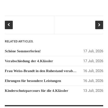
JOHANNESSCHULE
KOLLEGIUM
OGGS
SCHULSOZIALARBEIT
BÜRO
KLASSEN
RELATED ARTICLES.
KLASSE 1 ESSER
17 Juli, 2026
Schöne Sommerferien!
KLASSE 2 MÖLLMANN
KLASSE 3A LANGENEKE
17 Juli, 2026
Verabschiedung der 4.Klässler
KLASSE 3B BUDEUS
16 Juli, 2026
Frau Weiss-Brandt in den Ruhestand verabschiedet
KLASSE 4 DURRANT
16 Juli, 2026
LEITBILD UNSERER
Ehrungen für besondere Leistungen
GRUNDSCHULE
13 Juli, 2026
Kinderschutzparcours für die 4.Klässler
SCHULPROGRAMM
OFFENE
GANZTAGSGRUNDSCHULE