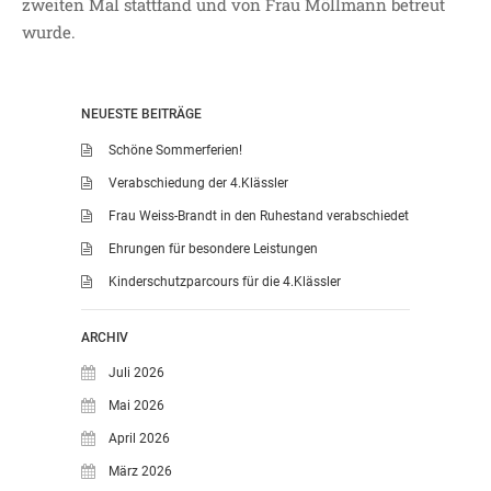
zweiten Mal stattfand und von Frau Möllmann betreut
SDUI
wurde.
TERMINE
ELTERNBETEILIGUNG-
UND MITWIRKUNG
NEUESTE BEITRÄGE
DAS TEAM DER
Schöne Sommerferien!
JOHANNESSCHULE
Verabschiedung der 4.Klässler
KOLLEGIUM
Frau Weiss-Brandt in den Ruhestand verabschiedet
OGGS
Ehrungen für besondere Leistungen
SCHULSOZIALARBEIT
Kinderschutzparcours für die 4.Klässler
BÜRO
KLASSEN
ARCHIV
KLASSE 1 ESSER
Juli 2026
KLASSE 2 MÖLLMANN
Mai 2026
KLASSE 3A LANGENEKE
April 2026
KLASSE 3B BUDEUS
März 2026
KLASSE 4 DURRANT