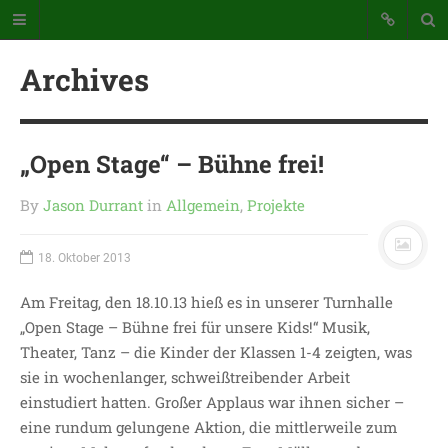
Archives
„Open Stage“ – Bühne frei!
By
Jason Durrant
in
Allgemein
,
Projekte
Katholische Grundschule der
Stadt Warstein
18. Oktober 2013
Bunte Schule mit Takt und Schwung
Am Freitag, den 18.10.13 hieß es in unserer Turnhalle
„Open Stage – Bühne frei für unsere Kids!“ Musik,
STARTSEITE
Theater, Tanz – die Kinder der Klassen 1-4 zeigten, was
WICHTIGES AUS UNSERER
sie in wochenlanger, schweißtreibender Arbeit
SCHULE
einstudiert hatten. Großer Applaus war ihnen sicher –
UNSER SCHULTAG
eine rundum gelungene Aktion, die mittlerweile zum
KONTAKT