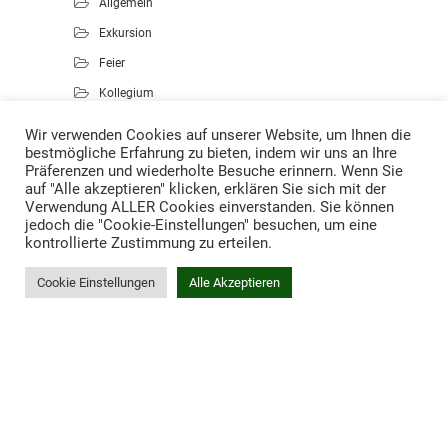
Allgemein
Exkursion
Feier
Kollegium
Kunst
Wir verwenden Cookies auf unserer Website, um Ihnen die
bestmögliche Erfahrung zu bieten, indem wir uns an Ihre
Musik
Präferenzen und wiederholte Besuche erinnern. Wenn Sie
Projekte
auf "Alle akzeptieren" klicken, erklären Sie sich mit der
Verwendung ALLER Cookies einverstanden. Sie können
Sport
jedoch die "Cookie-Einstellungen" besuchen, um eine
kontrollierte Zustimmung zu erteilen.
Cookie Einstellungen
Alle Akzeptieren
Proudly powered by WordPress
.
Theme: DW Minion by
DesignWall
.