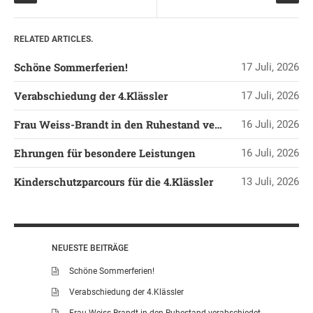
KONTAKT
OGGS DOWNLOADS
RELATED ARTICLES.
SCHULPFLEGSCHAFT
Schöne Sommerferien!
17 Juli, 2026
FÖRDERVEREIN
Verabschiedung der 4.Klässler
17 Juli, 2026
KOOPERATIONEN
LINKS
Frau Weiss-Brandt in den Ruhestand verabschiedet
16 Juli, 2026
DATENSCHUTZERKLÄRUNG
Ehrungen für besondere Leistungen
16 Juli, 2026
IMPRESSUM
Kinderschutzparcours für die 4.Klässler
13 Juli, 2026
NEUESTE BEITRÄGE
Schöne Sommerferien!
Verabschiedung der 4.Klässler
Frau Weiss-Brandt in den Ruhestand verabschiedet