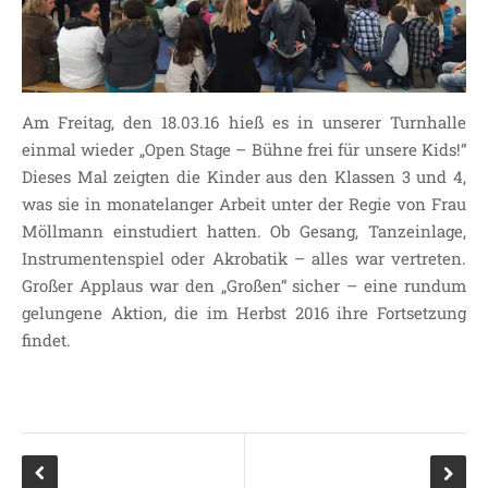
JOHANNESSCHULE
KOLLEGIUM
OGGS
SCHULSOZIALARBEIT
Am Freitag, den 18.03.16 hieß es in unserer Turnhalle
BÜRO
einmal wieder „Open Stage – Bühne frei für unsere Kids!“
KLASSEN
Dieses Mal zeigten die Kinder aus den Klassen 3 und 4,
was sie in monatelanger Arbeit unter der Regie von Frau
KLASSE 1 ESSER
Möllmann einstudiert hatten. Ob Gesang, Tanzeinlage,
KLASSE 2 MÖLLMANN
Instrumentenspiel oder Akrobatik – alles war vertreten.
KLASSE 3A LANGENEKE
Großer Applaus war den „Großen“ sicher – eine rundum
KLASSE 3B BUDEUS
gelungene Aktion, die im Herbst 2016 ihre Fortsetzung
KLASSE 4 DURRANT
findet.
LEITBILD UNSERER
GRUNDSCHULE
SCHULPROGRAMM
OFFENE
GANZTAGSGRUNDSCHULE