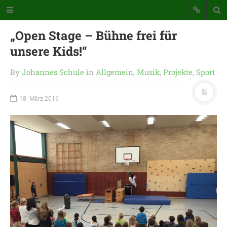
Katholische Grundschule der
„Open Stage – Bühne frei für
Stadt Warstein
unsere Kids!“
Bunte Schule mit Takt und Schwung
By
Johannes Schule
in
Allgemein
,
Musik
,
Projekte
,
Sport
STARTSEITE
18. März 2016
WICHTIGES AUS UNSERER
SCHULE
UNSER SCHULTAG
KONTAKT
SDUI
TERMINE
ELTERNBETEILIGUNG-
UND MITWIRKUNG
DAS TEAM DER