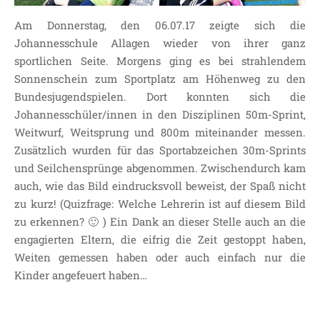
JOHANNESSCHULE
Am Donnerstag, den 06.07.17 zeigte sich die
KOLLEGIUM
Johannesschule Allagen wieder von ihrer ganz
OGGS
sportlichen Seite. Morgens ging es bei strahlendem
SCHULSOZIALARBEIT
Sonnenschein zum Sportplatz am Höhenweg zu den
BÜRO
Bundesjugendspielen. Dort konnten sich die
KLASSEN
Johannesschüler/innen in den Disziplinen 50m-Sprint,
Weitwurf, Weitsprung und 800m miteinander messen.
KLASSE 1 ESSER
Zusätzlich wurden für das Sportabzeichen 30m-Sprints
KLASSE 2 MÖLLMANN
und Seilchensprünge abgenommen. Zwischendurch kam
KLASSE 3A LANGENEKE
auch, wie das Bild eindrucksvoll beweist, der Spaß nicht
KLASSE 3B BUDEUS
zu kurz! (Quizfrage: Welche Lehrerin ist auf diesem Bild
KLASSE 4 DURRANT
zu erkennen? 🙂 ) Ein Dank an dieser Stelle auch an die
engagierten Eltern, die eifrig die Zeit gestoppt haben,
LEITBILD UNSERER
GRUNDSCHULE
Weiten gemessen haben oder auch einfach nur die
Kinder angefeuert haben…
SCHULPROGRAMM
OFFENE
GANZTAGSGRUNDSCHULE