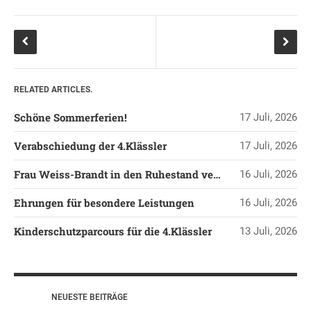
KONTAKT
OGGS DOWNLOADS
SCHULPFLEGSCHAFT
FÖRDERVEREIN
RELATED ARTICLES.
KOOPERATIONEN
LINKS
Schöne Sommerferien!
17 Juli, 2026
DATENSCHUTZERKLÄRUNG
Verabschiedung der 4.Klässler
17 Juli, 2026
IMPRESSUM
Frau Weiss-Brandt in den Ruhestand verabschiedet
16 Juli, 2026
Ehrungen für besondere Leistungen
16 Juli, 2026
Kinderschutzparcours für die 4.Klässler
13 Juli, 2026
NEUESTE BEITRÄGE