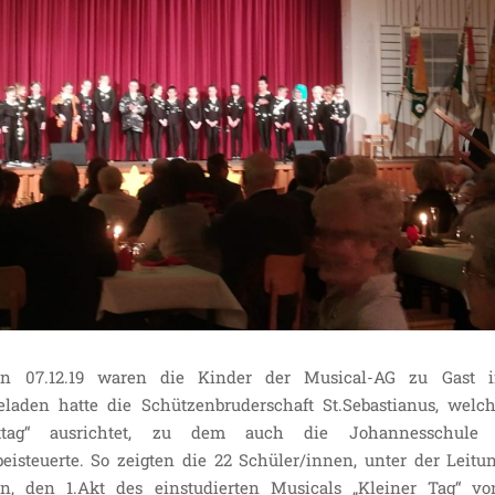
n 07.12.19 waren die Kinder der Musical-AG zu Gast 
eladen hatte die Schützenbruderschaft St.Sebastianus, welc
ittag“ ausrichtet, zu dem auch die Johannesschule 
isteuerte. So zeigten die 22 Schüler/innen, unter der Leitu
, den 1.Akt des einstudierten Musicals „Kleiner Tag“ vo