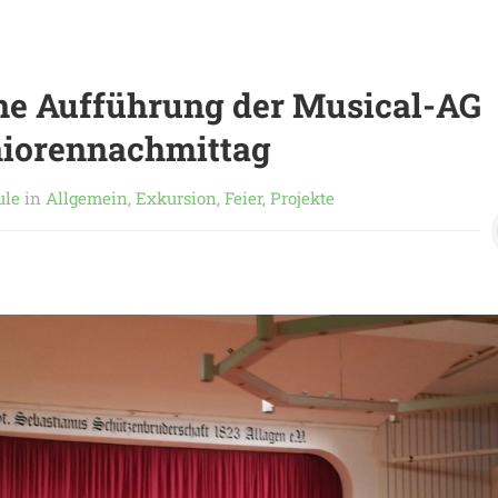
ne Aufführung der Musical-AG
niorennachmittag
ule
in
Allgemein
,
Exkursion
,
Feier
,
Projekte