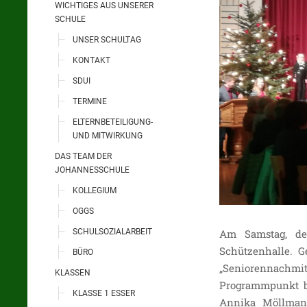
WICHTIGES AUS UNSERER
SCHULE
UNSER SCHULTAG
KONTAKT
SDUI
TERMINE
ELTERNBETEILIGUNG-
UND MITWIRKUNG
DAS TEAM DER
JOHANNESSCHULE
KOLLEGIUM
OGGS
SCHULSOZIALARBEIT
Am Samstag, de
Schützenhalle. G
BÜRO
„Seniorennachm
KLASSEN
Programmpunkt be
KLASSE 1 ESSER
Annika Möllmann