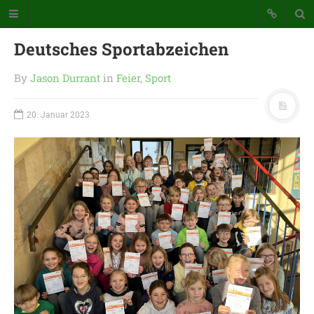
Deutsches Sportabzeichen
By
Jason Durrant
in
Feier
,
Sport
20. Januar 2023
Katholische Grundschule der
Stadt Warstein
Bunte Schule mit Takt und Schwung
STARTSEITE
WICHTIGES AUS UNSERER
SCHULE
UNSER SCHULTAG
KONTAKT