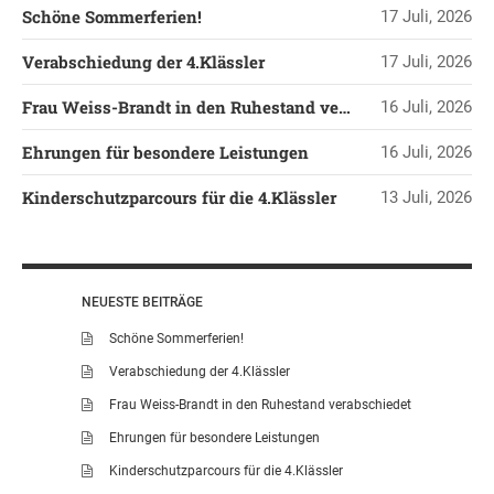
Schöne Sommerferien!
17 Juli, 2026
LEITBILD UNSERER
GRUNDSCHULE
Verabschiedung der 4.Klässler
17 Juli, 2026
SCHULPROGRAMM
Frau Weiss-Brandt in den Ruhestand verabschiedet
16 Juli, 2026
OFFENE
GANZTAGSGRUNDSCHULE
Ehrungen für besondere Leistungen
16 Juli, 2026
KONTAKT
Kinderschutzparcours für die 4.Klässler
13 Juli, 2026
OGGS DOWNLOADS
SCHULPFLEGSCHAFT
FÖRDERVEREIN
NEUESTE BEITRÄGE
KOOPERATIONEN
Schöne Sommerferien!
LINKS
Verabschiedung der 4.Klässler
DATENSCHUTZERKLÄRUNG
Frau Weiss-Brandt in den Ruhestand verabschiedet
IMPRESSUM
Ehrungen für besondere Leistungen
Kinderschutzparcours für die 4.Klässler