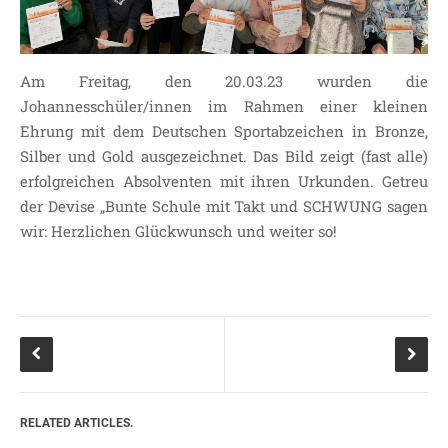
SDUI
TERMINE
ELTERNBETEILIGUNG-
Am Freitag, den 20.03.23 wurden die
UND MITWIRKUNG
Johannesschüler/innen im Rahmen einer kleinen
DAS TEAM DER
Ehrung mit dem Deutschen Sportabzeichen in Bronze,
JOHANNESSCHULE
Silber und Gold ausgezeichnet. Das Bild zeigt (fast alle)
KOLLEGIUM
erfolgreichen Absolventen mit ihren Urkunden. Getreu
der Devise „Bunte Schule mit Takt und SCHWUNG sagen
OGGS
wir: Herzlichen Glückwunsch und weiter so!
SCHULSOZIALARBEIT
BÜRO
KLASSEN
KLASSE 1 ESSER
KLASSE 2 MÖLLMANN
KLASSE 3A LANGENEKE
KLASSE 3B BUDEUS
RELATED ARTICLES.
KLASSE 4 DURRANT