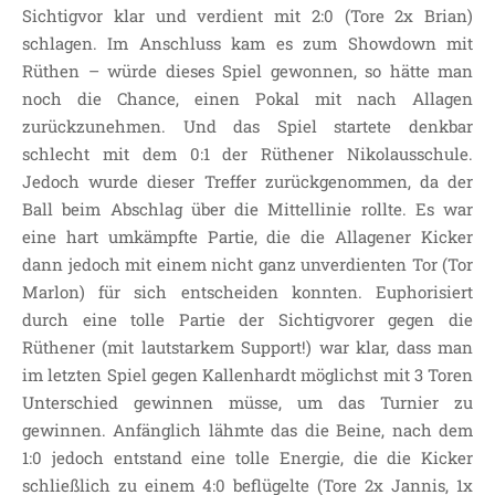
Sichtigvor klar und verdient mit 2:0 (Tore 2x Brian)
KONTAKT
schlagen. Im Anschluss kam es zum Showdown mit
OGGS DOWNLOADS
Rüthen – würde dieses Spiel gewonnen, so hätte man
SCHULPFLEGSCHAFT
noch die Chance, einen Pokal mit nach Allagen
FÖRDERVEREIN
zurückzunehmen. Und das Spiel startete denkbar
schlecht mit dem 0:1 der Rüthener Nikolausschule.
KOOPERATIONEN
Jedoch wurde dieser Treffer zurückgenommen, da der
LINKS
Ball beim Abschlag über die Mittellinie rollte. Es war
DATENSCHUTZERKLÄRUNG
eine hart umkämpfte Partie, die die Allagener Kicker
IMPRESSUM
dann jedoch mit einem nicht ganz unverdienten Tor (Tor
Marlon) für sich entscheiden konnten. Euphorisiert
durch eine tolle Partie der Sichtigvorer gegen die
Rüthener (mit lautstarkem Support!) war klar, dass man
im letzten Spiel gegen Kallenhardt möglichst mit 3 Toren
Unterschied gewinnen müsse, um das Turnier zu
gewinnen. Anfänglich lähmte das die Beine, nach dem
1:0 jedoch entstand eine tolle Energie, die die Kicker
schließlich zu einem 4:0 beflügelte (Tore 2x Jannis, 1x