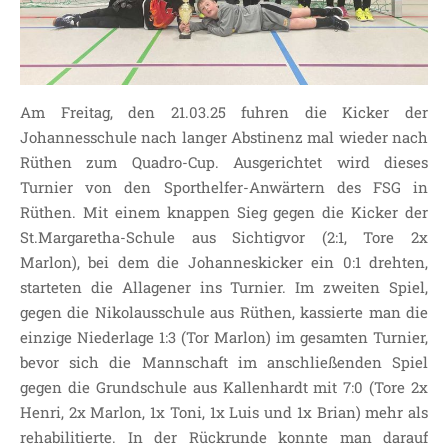
JOHANNESSCHULE
KOLLEGIUM
OGGS
SCHULSOZIALARBEIT
Am Freitag, den 21.03.25 fuhren die Kicker der
BÜRO
Johannesschule nach langer Abstinenz mal wieder nach
KLASSEN
Rüthen zum Quadro-Cup. Ausgerichtet wird dieses
Turnier von den Sporthelfer-Anwärtern des FSG in
KLASSE 1 ESSER
Rüthen. Mit einem knappen Sieg gegen die Kicker der
KLASSE 2 MÖLLMANN
St.Margaretha-Schule aus Sichtigvor (2:1, Tore 2x
KLASSE 3A LANGENEKE
Marlon), bei dem die Johanneskicker ein 0:1 drehten,
KLASSE 3B BUDEUS
starteten die Allagener ins Turnier. Im zweiten Spiel,
KLASSE 4 DURRANT
gegen die Nikolausschule aus Rüthen, kassierte man die
einzige Niederlage 1:3 (Tor Marlon) im gesamten Turnier,
LEITBILD UNSERER
GRUNDSCHULE
bevor sich die Mannschaft im anschließenden Spiel
gegen die Grundschule aus Kallenhardt mit 7:0 (Tore 2x
SCHULPROGRAMM
Henri, 2x Marlon, 1x Toni, 1x Luis und 1x Brian) mehr als
OFFENE
rehabilitierte. In der Rückrunde konnte man darauf
GANZTAGSGRUNDSCHULE