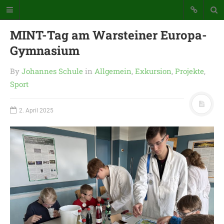
MINT-Tag am Warsteiner Europa-
Gymnasium
By
Johannes Schule
in
Allgemein
,
Exkursion
,
Projekte
,
Sport
Katholische Grundschule der
2. April 2025
Stadt Warstein
Bunte Schule mit Takt und Schwung
STARTSEITE
WICHTIGES AUS UNSERER
SCHULE
UNSER SCHULTAG
KONTAKT