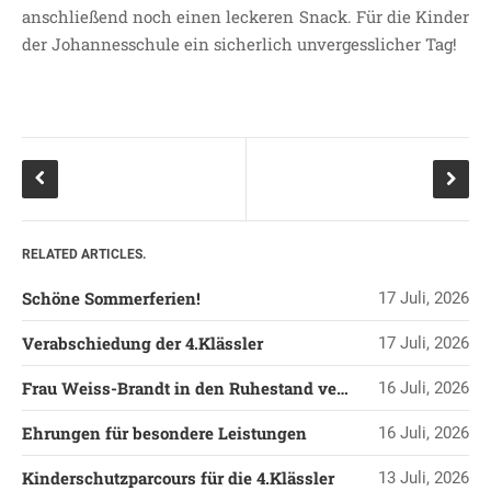
anschließend noch einen leckeren Snack. Für die Kinder
LEITBILD UNSERER
der Johannesschule ein sicherlich unvergesslicher Tag!
GRUNDSCHULE
SCHULPROGRAMM
OFFENE
GANZTAGSGRUNDSCHULE
KONTAKT
OGGS DOWNLOADS
SCHULPFLEGSCHAFT
RELATED ARTICLES.
FÖRDERVEREIN
Schöne Sommerferien!
17 Juli, 2026
KOOPERATIONEN
LINKS
Verabschiedung der 4.Klässler
17 Juli, 2026
DATENSCHUTZERKLÄRUNG
Frau Weiss-Brandt in den Ruhestand verabschiedet
16 Juli, 2026
IMPRESSUM
Ehrungen für besondere Leistungen
16 Juli, 2026
Kinderschutzparcours für die 4.Klässler
13 Juli, 2026