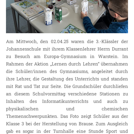
SDUI
TERMINE
ELTERNBETEILIGUNG-
UND MITWIRKUNG
DAS TEAM DER
Am Mittwoch, den 02.04.25 waren die 3.-Klässler der
JOHANNESSCHULE
Johannesschule mit ihrem Klassenlehrer Herrn Durrant
KOLLEGIUM
zu Besuch am Europa-Gymnasium in Warstein. Im
OGGS
Rahmen der Aktion „Lernen durch Lehren“ übernahmen
die Schüler/innen des Gymnasiums, angeleitet durch
SCHULSOZIALARBEIT
ihre Lehrer, die Gestaltung des Unterrichts und standen
BÜRO
mit Rat und Tat zur Seite. Die Grundschüler durchliefen
KLASSEN
an diesem Schulvormittag verschiedene Stationen zu
KLASSE 1 ESSER
Inhalten des Informatikunterrichts und auch zu
KLASSE 2 MÖLLMANN
physikalischen und chemischen
Themenschwerpunkten. Das Foto zeigt Schüler aus der
KLASSE 3A LANGENEKE
Klasse 3 bei der Herstellung von Brause. Zum Ausgleich
KLASSE 3B BUDEUS
gab es sogar in der Turnhalle eine Stunde Sport und
KLASSE 4 DURRANT